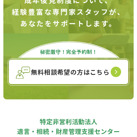
・ご相談内容に関する連絡・回答
経験豊富な専門家スタッフが、
・希望された連絡時間帯に配慮した連絡
あなたをサポートします。
※取得した個人情報を、営業活動や勧誘目的で利用す
ることはありません。
3.第三者提供・委託
秘密厳守！完全予約制！
当法人は、相談対応に必要な範囲で、個人情報を外部
専門家に提供する場合があります。
無料相談希望の方はこちら
4.個人情報の管理
当法人は、個人情報への不正アクセス、漏えい、滅
失、毀損等を防止するため、必要かつ適切な安全管理
措置を講じます。
特定非営利活動法人
5.個人情報の開示等
遺言・相続・財産管理支援センター
ご本人から、自己の個人情報について開示、訂正、削