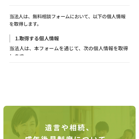
当法人は、無料相談フォームにおいて、以下の個人情報
を取得します。
1.取得する個人情報
当法人は、本フォームを通じて、次の個人情報を取得
します。
・氏名
・年齢
・電話番号
・メールアドレス
・相談内容(活状況、家族関係、健康状態等の個人情
報を含む場合があります)
2.利用目的
遺言や相続、
取得した個人情報は、以下の目的にのみ利用します。
成年後見制度について、
・無料相談への対応